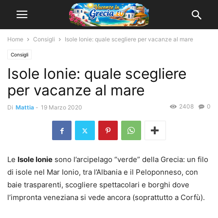
Home
Consigli
Isole Ionie: quale scegliere per vacanze al mare
Consigli
Isole Ionie: quale scegliere
per vacanze al mare
2408
0
Di
Mattia
-
19 Marzo 2020
Le
Isole Ionie
sono l’arcipelago “verde” della Grecia: un filo
di isole nel Mar Ionio, tra l’Albania e il Peloponneso, con
baie trasparenti, scogliere spettacolari e borghi dove
l’impronta veneziana si vede ancora (soprattutto a Corfù).