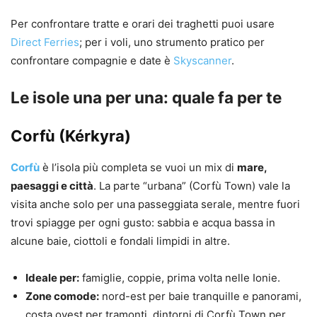
Per confrontare tratte e orari dei traghetti puoi usare
Direct Ferries
; per i voli, uno strumento pratico per
confrontare compagnie e date è
Skyscanner
.
Le isole una per una: quale fa per te
Corfù (Kérkyra)
Corfù
è l’isola più completa se vuoi un mix di
mare,
paesaggi e città
. La parte “urbana” (Corfù Town) vale la
visita anche solo per una passeggiata serale, mentre fuori
trovi spiagge per ogni gusto: sabbia e acqua bassa in
alcune baie, ciottoli e fondali limpidi in altre.
Ideale per:
famiglie, coppie, prima volta nelle Ionie.
Zone comode:
nord-est per baie tranquille e panorami,
costa ovest per tramonti, dintorni di Corfù Town per