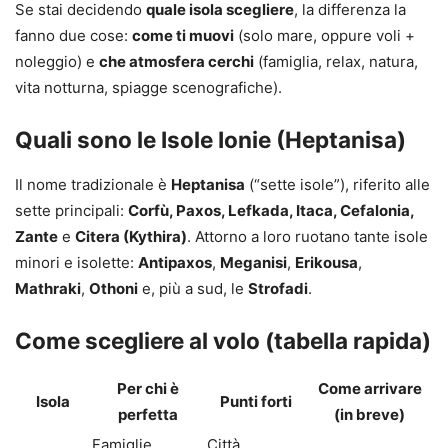
Se stai decidendo
quale isola scegliere
, la differenza la
fanno due cose:
come ti muovi
(solo mare, oppure voli +
noleggio) e
che atmosfera cerchi
(famiglia, relax, natura,
vita notturna, spiagge scenografiche).
Quali sono le Isole Ionie (Heptanisa)
Il nome tradizionale è
Heptanisa
(“sette isole”), riferito alle
sette principali:
Corfù, Paxos, Lefkada, Itaca, Cefalonia,
Zante
e
Citera (Kythira)
. Attorno a loro ruotano tante isole
minori e isolette:
Antipaxos
,
Meganisi
,
Erikousa
,
Mathraki
,
Othoni
e, più a sud, le
Strofadi
.
Come scegliere al volo (tabella rapida)
Per chi è
Come arrivare
Isola
Punti forti
perfetta
(in breve)
Famiglie,
Città