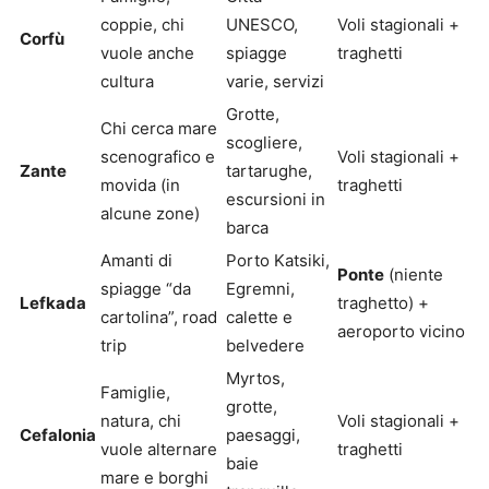
coppie, chi
UNESCO,
Voli stagionali +
Corfù
vuole anche
spiagge
traghetti
cultura
varie, servizi
Grotte,
Chi cerca mare
scogliere,
scenografico e
Voli stagionali +
Zante
tartarughe,
movida (in
traghetti
escursioni in
alcune zone)
barca
Amanti di
Porto Katsiki,
Ponte
(niente
spiagge “da
Egremni,
Lefkada
traghetto) +
cartolina”, road
calette e
aeroporto vicino
trip
belvedere
Myrtos,
Famiglie,
grotte,
natura, chi
Voli stagionali +
Cefalonia
paesaggi,
vuole alternare
traghetti
baie
mare e borghi