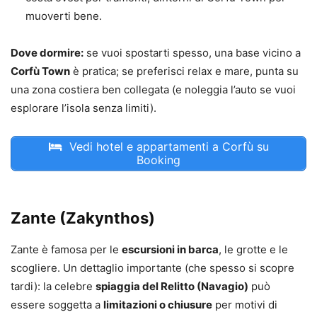
muoverti bene.
Dove dormire:
se vuoi spostarti spesso, una base vicino a
Corfù Town
è pratica; se preferisci relax e mare, punta su
una zona costiera ben collegata (e noleggia l’auto se vuoi
esplorare l’isola senza limiti).
Vedi hotel e appartamenti a Corfù su
Booking
Zante (Zakynthos)
Zante è famosa per le
escursioni in barca
, le grotte e le
scogliere. Un dettaglio importante (che spesso si scopre
tardi): la celebre
spiaggia del Relitto (Navagio)
può
essere soggetta a
limitazioni o chiusure
per motivi di