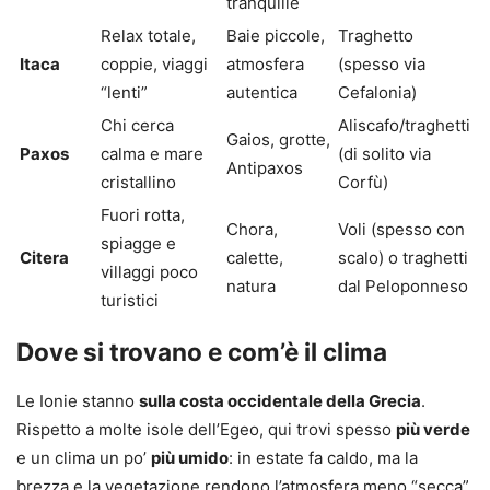
tranquille
Relax totale,
Baie piccole,
Traghetto
Itaca
coppie, viaggi
atmosfera
(spesso via
“lenti”
autentica
Cefalonia)
Chi cerca
Aliscafo/traghetti
Gaios, grotte,
Paxos
calma e mare
(di solito via
Antipaxos
cristallino
Corfù)
Fuori rotta,
Chora,
Voli (spesso con
spiagge e
Citera
calette,
scalo) o traghetti
villaggi poco
natura
dal Peloponneso
turistici
Dove si trovano e com’è il clima
Le Ionie stanno
sulla costa occidentale della Grecia
.
Rispetto a molte isole dell’Egeo, qui trovi spesso
più verde
e un clima un po’
più umido
: in estate fa caldo, ma la
brezza e la vegetazione rendono l’atmosfera meno “secca”,