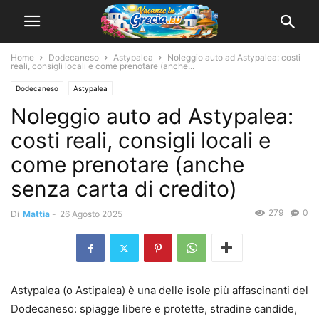
Home
Dodecaneso
Astypalea
Noleggio auto ad Astypalea: costi
reali, consigli locali e come prenotare (anche...
Dodecaneso
Astypalea
Noleggio auto ad Astypalea:
costi reali, consigli locali e
come prenotare (anche
senza carta di credito)
279
0
Di
Mattia
-
26 Agosto 2025
Astypalea (o Astipalea) è una delle isole più affascinanti del
Dodecaneso: spiagge libere e protette, stradine candide,