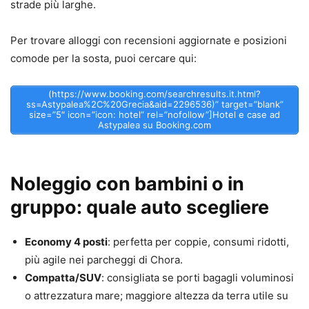
strade più larghe.
Per trovare alloggi con recensioni aggiornate e posizioni
comode per la sosta, puoi cercare qui:
(https://www.booking.com/searchresults.it.html?
ss=Astypalea%2C%20Grecia&aid=2296536)” target=”blank”
size=”5″ icon=”icon: hotel” rel=”nofollow”]Hotel e case ad
Astypalea su Booking.com
Noleggio con bambini o in
gruppo: quale auto scegliere
Economy 4 posti
: perfetta per coppie, consumi ridotti,
più agile nei parcheggi di Chora.
Compatta/SUV
: consigliata se porti bagagli voluminosi
o attrezzatura mare; maggiore altezza da terra utile su