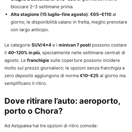
bloccare 2–3 settimane prima.
Alta stagione (15 luglio–fine agosto)
:
€65–€110
al
giorno; le disponibilità calano in fretta, meglio prenotare
con largo anticipo.
Le categorie
SUV/4×4
e i
minivan 7 posti
possono costare
il
40–120% in più
, specialmente nelle settimane centrali di
agosto. Le
franchigie
sulle coperture possono incidere
molto sul prezzo giornaliero: le opzioni
senza franchigia
e
zero deposito
aggiungono di norma
€10–€25
al giorno ma
semplificano il ritiro.
Dove ritirare l’auto: aeroporto,
porto o Chora?
Ad Astypalea hai tre opzioni di ritiro comode: