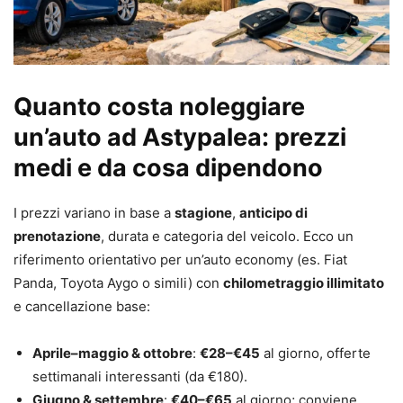
Quanto costa noleggiare
un’auto ad Astypalea: prezzi
medi e da cosa dipendono
I prezzi variano in base a
stagione
,
anticipo di
prenotazione
, durata e categoria del veicolo. Ecco un
riferimento orientativo per un’auto economy (es. Fiat
Panda, Toyota Aygo o simili) con
chilometraggio illimitato
e cancellazione base:
Aprile–maggio & ottobre
:
€28–€45
al giorno, offerte
settimanali interessanti (da €180).
Giugno & settembre
:
€40–€65
al giorno; conviene