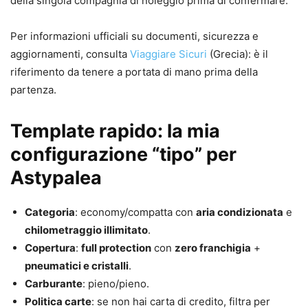
della singola compagnia di noleggio prima di confermare.
Per informazioni ufficiali su documenti, sicurezza e
aggiornamenti, consulta
Viaggiare Sicuri
(Grecia): è il
riferimento da tenere a portata di mano prima della
partenza.
Template rapido: la mia
configurazione “tipo” per
Astypalea
Categoria
: economy/compatta con
aria condizionata
e
chilometraggio illimitato
.
Copertura
:
full protection
con
zero franchigia
+
pneumatici e cristalli
.
Carburante
: pieno/pieno.
Politica carte
: se non hai carta di credito, filtra per