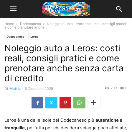
Home
Dodecaneso
Noleggio auto a Leros: costi reali, consigli pratici
e come prenotare anche...
Dodecaneso
Leros
Noleggio auto a Leros: costi
reali, consigli pratici e come
prenotare anche senza carta
di credito
203
0
Di
Mattia
-
5 Dicembre 2025
Leros è una delle isole del Dodecaneso più
autentiche e
tranquille
, perfetta per chi desidera spiagge poco affollate,