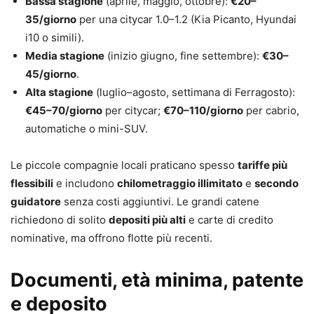
Bassa stagione
(aprile, maggio, ottobre):
€20–
35/giorno
per una citycar 1.0–1.2 (Kia Picanto, Hyundai
i10 o simili).
Media stagione
(inizio giugno, fine settembre):
€30–
45/giorno
.
Alta stagione
(luglio–agosto, settimana di Ferragosto):
€45–70/giorno
per citycar;
€70–110/giorno
per cabrio,
automatiche o mini-SUV.
Le piccole compagnie locali praticano spesso
tariffe più
flessibili
e includono
chilometraggio illimitato
e
secondo
guidatore
senza costi aggiuntivi. Le grandi catene
richiedono di solito
depositi più alti
e carte di credito
nominative, ma offrono flotte più recenti.
Documenti, età minima, patente
e deposito