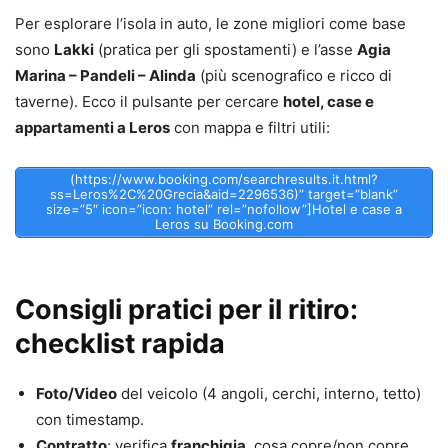
Per esplorare l’isola in auto, le zone migliori come base
sono
Lakki
(pratica per gli spostamenti) e l’asse
Agia
Marina – Pandeli – Alinda
(più scenografico e ricco di
taverne). Ecco il pulsante per cercare
hotel, case e
appartamenti a Leros
con mappa e filtri utili:
(https://www.booking.com/searchresults.it.html?
ss=Leros%2C%20Grecia&aid=2296536)” target=”blank”
size=”5″ icon=”icon: hotel” rel=”nofollow”]Hotel e case a
Leros su Booking.com
Consigli pratici per il ritiro:
checklist rapida
Foto/Video
del veicolo (4 angoli, cerchi, interno, tetto)
con timestamp.
Contratto
: verifica
franchigia
, cosa copre/non copre,