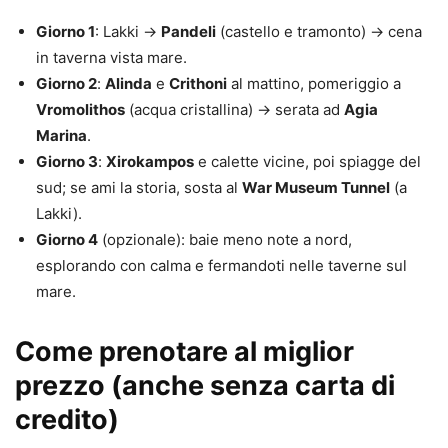
Giorno 1
: Lakki →
Pandeli
(castello e tramonto) → cena
in taverna vista mare.
Giorno 2
:
Alinda
e
Crithoni
al mattino, pomeriggio a
Vromolithos
(acqua cristallina) → serata ad
Agia
Marina
.
Giorno 3
:
Xirokampos
e calette vicine, poi spiagge del
sud; se ami la storia, sosta al
War Museum Tunnel
(a
Lakki).
Giorno 4
(opzionale): baie meno note a nord,
esplorando con calma e fermandoti nelle taverne sul
mare.
Come prenotare al miglior
prezzo (anche senza carta di
credito)