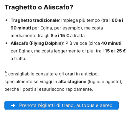
Traghetto o Aliscafo?
Traghetto tradizionale
: Impiega più tempo (tra i
60 e i
90 minuti
per Egina, per esempio), ma costa
mediamente tra gli
8 e i 15 €
a tratta.
Aliscafo (Flying Dolphin)
: Più veloce (circa
40 minuti
per Egina), ma costa leggermente di più, tra i
15 e i 25 €
a tratta.
È consigliabile consultare gli orari in anticipo,
specialmente se viaggi in
alta stagione
(luglio e agosto),
perché i posti si esauriscono rapidamente.
Prenota biglietti di treno, autobus e aereo