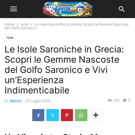
Home
Isole
Le Isole Saroniche in Grecia: Scopri le Gemme Nascoste
del Golfo Saronico...
Isole
Le Isole Saroniche in Grecia:
Scopri le Gemme Nascoste
del Golfo Saronico e Vivi
un’Esperienza
Indimenticabile
397
0
Di
Mattia
-
23 Luglio 2025