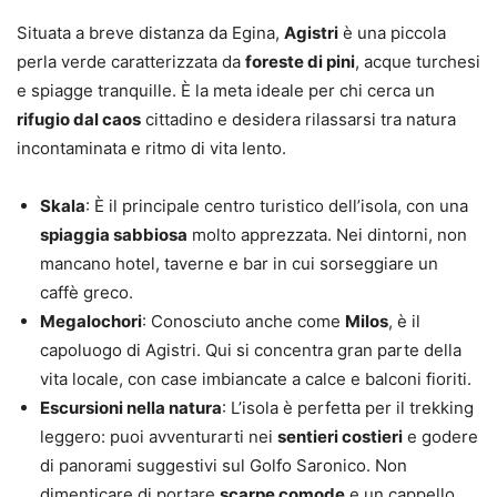
Situata a breve distanza da Egina,
Agistri
è una piccola
perla verde caratterizzata da
foreste di pini
, acque turchesi
e spiagge tranquille. È la meta ideale per chi cerca un
rifugio dal caos
cittadino e desidera rilassarsi tra natura
incontaminata e ritmo di vita lento.
Skala
: È il principale centro turistico dell’isola, con una
spiaggia sabbiosa
molto apprezzata. Nei dintorni, non
mancano hotel, taverne e bar in cui sorseggiare un
caffè greco.
Megalochori
: Conosciuto anche come
Milos
, è il
capoluogo di Agistri. Qui si concentra gran parte della
vita locale, con case imbiancate a calce e balconi fioriti.
Escursioni nella natura
: L’isola è perfetta per il trekking
leggero: puoi avventurarti nei
sentieri costieri
e godere
di panorami suggestivi sul Golfo Saronico. Non
dimenticare di portare
scarpe comode
e un cappello