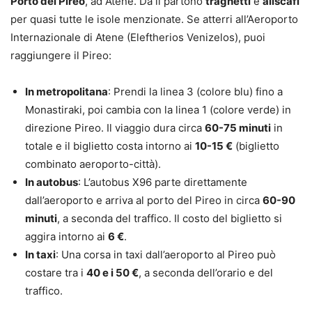
Porto del Pireo
, ad Atene. Da lì partono
traghetti
e
aliscafi
per quasi tutte le isole menzionate. Se atterri all’Aeroporto
Internazionale di Atene (Eleftherios Venizelos), puoi
raggiungere il Pireo:
In metropolitana
: Prendi la linea 3 (colore blu) fino a
Monastiraki, poi cambia con la linea 1 (colore verde) in
direzione Pireo. Il viaggio dura circa
60-75 minuti
in
totale e il biglietto costa intorno ai
10-15 €
(biglietto
combinato aeroporto-città).
In autobus
: L’autobus X96 parte direttamente
dall’aeroporto e arriva al porto del Pireo in circa
60-90
minuti
, a seconda del traffico. Il costo del biglietto si
aggira intorno ai
6 €
.
In taxi
: Una corsa in taxi dall’aeroporto al Pireo può
costare tra i
40 e i 50 €
, a seconda dell’orario e del
traffico.