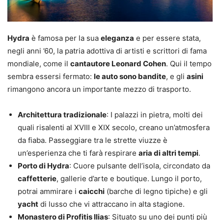
Hydra
è famosa per la sua
eleganza
e per essere stata,
negli anni ’60, la patria adottiva di artisti e scrittori di fama
mondiale, come il
cantautore Leonard Cohen
. Qui il tempo
sembra essersi fermato:
le auto sono bandite
, e gli
asini
rimangono ancora un importante mezzo di trasporto.
Architettura tradizionale
: I palazzi in pietra, molti dei
quali risalenti al XVIII e XIX secolo, creano un’atmosfera
da fiaba. Passeggiare tra le strette viuzze è
un’esperienza che ti farà respirare
aria di altri tempi
.
Porto di Hydra
: Cuore pulsante dell’isola, circondato da
caffetterie
, gallerie d’arte e boutique. Lungo il porto,
potrai ammirare i
caicchi
(barche di legno tipiche) e gli
yacht
di lusso che vi attraccano in alta stagione.
Monastero di Profitis Ilias
: Situato su uno dei punti più