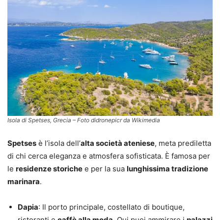
Isola di Spetses, Grecia – Foto didronepicr da Wikimedia
Spetses
è l’isola dell’
alta società ateniese
, meta prediletta
di chi cerca eleganza e atmosfera sofisticata. È famosa per
le
residenze storiche
e per la sua
lunghissima tradizione
marinara
.
Dapia
: Il porto principale, costellato di boutique,
ristoranti e
caffè alla moda
. Qui puoi ammirare i
palazzi