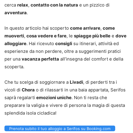
cerca
relax
,
contatto con la natura
e un pizzico di
avventura
.
In questo articolo hai scoperto
come arrivare
,
come
muoverti
,
cosa vedere e fare
, le
spiagge più belle
e
dove
alloggiare
. Hai ricevuto
consigli
su itinerari, attività ed
esperienze da non perdere, oltre a suggerimenti pratici
per una
vacanza perfetta
all’insegna del comfort e della
scoperta.
Che tu scelga di soggiornare a
Livadi
, di perderti tra i
vicoli di
Chora
o di rilassarti in una baia appartata, Serifos
saprà regalarti
emozioni uniche
. Non ti resta che
preparare la valigia e vivere di persona la magia di questa
splendida isola cicladica!
Prenota subito il tuo alloggio a Serifos su Booking.com