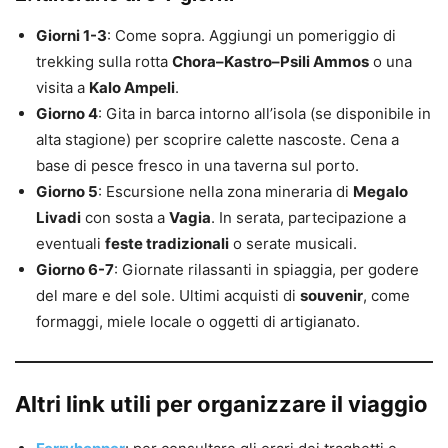
Giorni 1-3
: Come sopra. Aggiungi un pomeriggio di
trekking sulla rotta
Chora–Kastro–Psili Ammos
o una
visita a
Kalo Ampeli
.
Giorno 4
: Gita in barca intorno all’isola (se disponibile in
alta stagione) per scoprire calette nascoste. Cena a
base di pesce fresco in una taverna sul porto.
Giorno 5
: Escursione nella zona mineraria di
Megalo
Livadi
con sosta a
Vagia
. In serata, partecipazione a
eventuali
feste tradizionali
o serate musicali.
Giorno 6-7
: Giornate rilassanti in spiaggia, per godere
del mare e del sole. Ultimi acquisti di
souvenir
, come
formaggi, miele locale o oggetti di artigianato.
Altri link utili per organizzare il viaggio