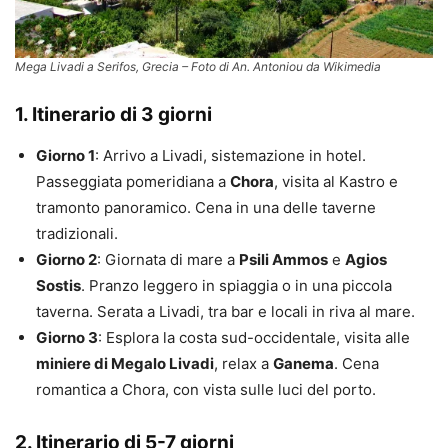
Mega Livadi a Serifos, Grecia – Foto di An. Antoniou da Wikimedia
1. Itinerario di 3 giorni
Giorno 1
: Arrivo a Livadi, sistemazione in hotel.
Passeggiata pomeridiana a
Chora
, visita al Kastro e
tramonto panoramico. Cena in una delle taverne
tradizionali.
Giorno 2
: Giornata di mare a
Psili Ammos
e
Agios
Sostis
. Pranzo leggero in spiaggia o in una piccola
taverna. Serata a Livadi, tra bar e locali in riva al mare.
Giorno 3
: Esplora la costa sud-occidentale, visita alle
miniere di Megalo Livadi
, relax a
Ganema
. Cena
romantica a Chora, con vista sulle luci del porto.
2. Itinerario di 5-7 giorni