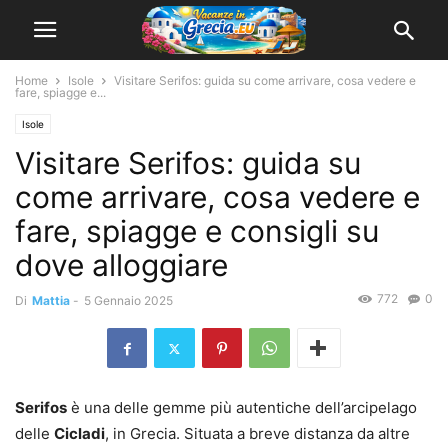
Home
Isole
Visitare Serifos: guida su come arrivare, cosa vedere e
fare, spiagge e...
Isole
Visitare Serifos: guida su
come arrivare, cosa vedere e
fare, spiagge e consigli su
dove alloggiare
772
0
Di
Mattia
-
5 Gennaio 2025
Serifos
è una delle gemme più autentiche dell’arcipelago
delle
Cicladi
, in Grecia. Situata a breve distanza da altre