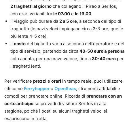
2 traghetti al giorno
che collegano il Pireo a Serifos,
con orari variabili tra
le 07:00
e
le 16:00
.
Il viaggio può durare da
2 a 5 ore
, a seconda del tipo di
traghetto (le navi veloci impiegano circa 2-3 ore, quelle
più lente 4-5 ore).
Il
costo
del biglietto varia a seconda dell’operatore e del
tipo di servizio, partendo da circa
40-50 euro a persona
solo andata, per una nave veloce, fino a
30-40 euro
per
i traghetti lenti.
Per verificare
prezzi
e
orari
in tempo reale, puoi utilizzare
siti come
Ferryhopper
o
OpenSeas
, strumenti affidabili e
comodi per prenotare online. Ricorda di
prenotare con un
certo anticipo
se prevedi di visitare Serifos in alta
stagione, poiché i posti su alcuni traghetti veloci si
esauriscono in fretta.