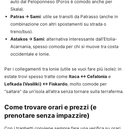
auto dal Peloponneso (Poros è comodo anche per
Skala).
Patras → Sami
: utile se transiti da Patrasso (anche in
combinazione con altri spostamenti su strada o
treno/bus).
Astakos → Sami
: alternativa interessante dall’Etolia-
Acarnania, spesso comoda per chi si muove tra costa
occidentale e Ionie.
Per i collegamenti tra Ionie (utile se vuoi fare più isole): in
estate trovi spesso tratte come
Itaca ↔ Cefalonia
e
Lefkada (Vasiliki) ↔ Fiskardo
, molto comode per
“saltare” da un’isola all’altra senza tornare sulla terraferma.
Come trovare orari e prezzi (e
prenotare senza impazzire)
Con i traghetti conviene sempre fare una verifica su orari