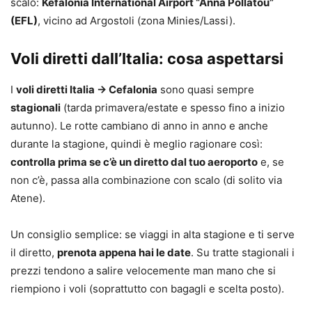
scalo:
Kefalonia International Airport “Anna Pollatou”
(EFL)
, vicino ad Argostoli (zona Minies/Lassi).
Voli diretti dall’Italia: cosa aspettarsi
I
voli diretti Italia → Cefalonia
sono quasi sempre
stagionali
(tarda primavera/estate e spesso fino a inizio
autunno). Le rotte cambiano di anno in anno e anche
durante la stagione, quindi è meglio ragionare così:
controlla prima se c’è un diretto dal tuo aeroporto
e, se
non c’è, passa alla combinazione con scalo (di solito via
Atene).
Un consiglio semplice: se viaggi in alta stagione e ti serve
il diretto,
prenota appena hai le date
. Su tratte stagionali i
prezzi tendono a salire velocemente man mano che si
riempiono i voli (soprattutto con bagagli e scelta posto).