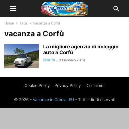
Home
Tags
Vacanza a Corfù
vacanza a Corfù
La migliore agenzia di noleggio
auto a Corfù
Mattia
-
3 Gennaio 2019
Cookie Policy
Privacy Policy
Disclaimer
© 2026 -
Vacanze in Grecia .EU
- Tutti i diritti riservati